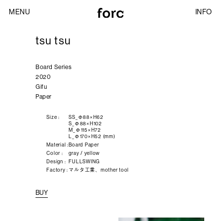
MENU
INFO
tsu tsu
Board Series
2020
Gifu
Paper
Size :
SS_Φ88×H62
S_Φ88×H102
M_Φ115×H72
L_Φ170×H52 (mm)
Material :
Board Paper
Color :
gray / yellow
Design :
FULLSWING
Factory :
マルタ工業、mother tool
BUY