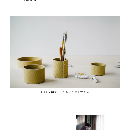
右 SS / 中央 S / 左 M / 左奥 Lサイズ