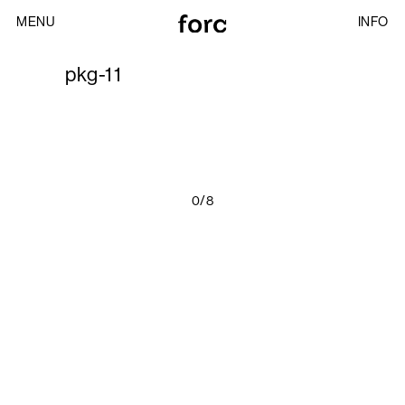
MENU
INFO
pkg-11
0/8